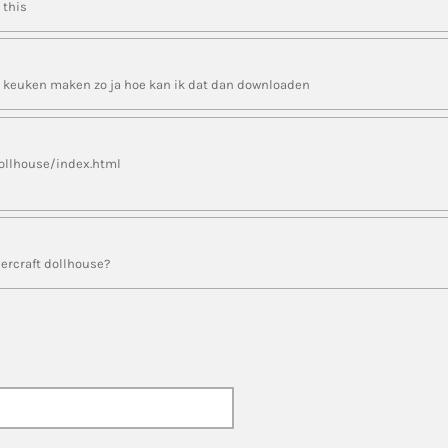
 this
de keuken maken zo ja hoe kan ik dat dan downloaden
dollhouse/index.html
ercraft dollhouse?