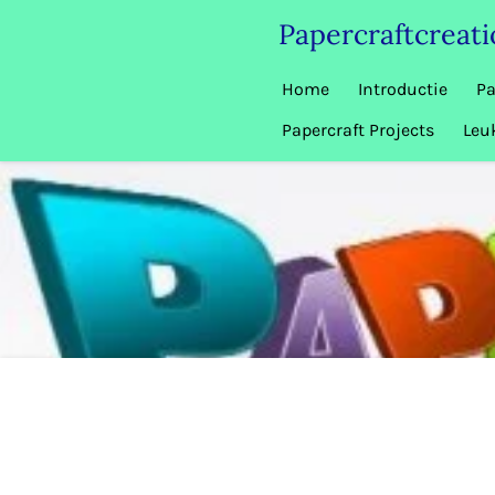
Ga
Papercraftcreat
direct
naar
Home
Introductie
Pa
de
Papercraft Projects
Leu
hoofdinhoud