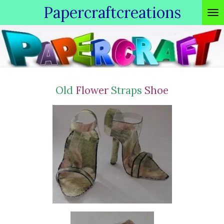
Papercraftcreations
Ga
direct
naar
de
hoofdinhoud
Old
Flower
Straps
Shoe